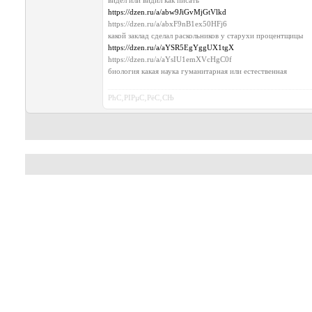
https://dzen.ru/a/abw9JiGvMjGtVlkd
https://dzen.ru/a/abxF9nB1ex50HFj6
какой заклад сделал раскольников у старухи процентщицы
https://dzen.ru/a/aYSR5EgYggUX1tgX
https://dzen.ru/a/aYsIU1emXVcHgC0f
биология какая наука гуманитарная или естественная
РћС‚РІРµС‚РёС‚СЊ