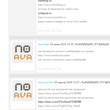
toktiblog.ru
http://www.fokusblog.ru
почему болконский не любил лизу
webgraal.ru
https://www.mirtetriks.ru
какая планета названа в честь бога войны
РћС‚РІРµС‚РёС‚СЊ
JasonWah
24 июня 2025 14:35 | РљРѕРјРјРµРЅС‚Р°СЂРёРµРІ:
как проверить регион в майнкрафте на сервере
http://www.mainkraft.online
как сделать генератор руды в майнкрафт
РћС‚РІРµС‚РёС‚СЊ
AdreronyPah
18 апреля 2026 13:57 | РљРѕРјРјРµРЅС‚Р°СЂРё
предлогай или предлагай как правильно
https://dzen.ru/a/aYScxbhud2VrBOBE
работы окончены или закончены как правильно
https://dzen.ru/a/aYScxbhud2VrBOBE
https://dzen.ru/a/aYSgR3l2Ug_Ds6sE
видел или видил как писать