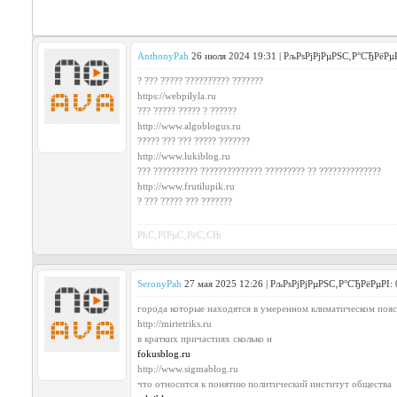
AnthonyPah
26 июля 2024 19:31 | РљРѕРјРјРµРЅС‚Р°СЂРёРµР
? ??? ????? ?????????? ???????
https://webpilyla.ru
??? ????? ????? ? ??????
http://www.algoblogus.ru
????? ??? ??? ????? ???????
http://www.lukiblog.ru
??? ?????????? ?????????????? ????????? ?? ??????????????
http://www.frutilupik.ru
? ??? ????? ??? ???????
РћС‚РІРµС‚РёС‚СЊ
SeronyPah
27 мая 2025 12:26 | РљРѕРјРјРµРЅС‚Р°СЂРёРµРІ:
города которые находятся в умеренном климатическом пояс
http://mirtetriks.ru
в кратких причастиях сколько н
fokusblog.ru
http://www.sigmablog.ru
что относится к понятию политический институт общества